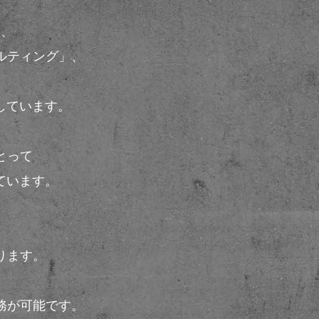
や
」、
ルティング」、
しています。
とって
ています。
、
ります。
務が可能です。