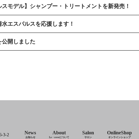
ルスモデル】シャンプー・トリートメントを新発売！
清水エスパルスを応援します！
を公開しました
News
About
Salon
OnlineShop
3-2
お知らせ
Le・reveについて
サロン
オンラインショップ